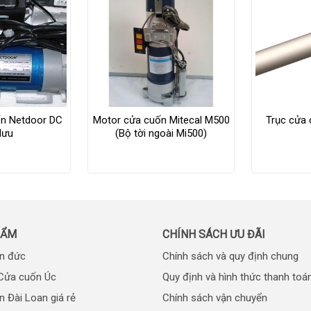
n Netdoor DC
Motor cửa cuốn Mitecal M500
Trục cửa 
 lưu
(Bộ tời ngoài Mi500)
HẨM
CHÍNH SÁCH ƯU ĐÃI
n đức
Chính sách và quy định chung
 Cửa cuốn Úc
Quy định và hình thức thanh toá
 Đài Loan giá rẻ
Chính sách vận chuyển