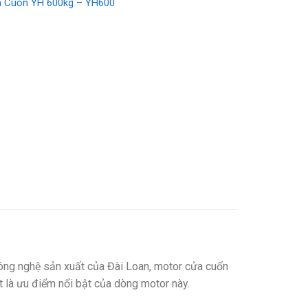
 Cuốn YH 600kg – YH600
công nghệ sản xuất của Đài Loan, motor cửa cuốn
t là ưu điểm nổi bật của dòng motor này.