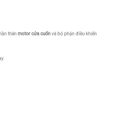
hần thân
motor cửa cuốn
và bộ phận điều khiển
ay.