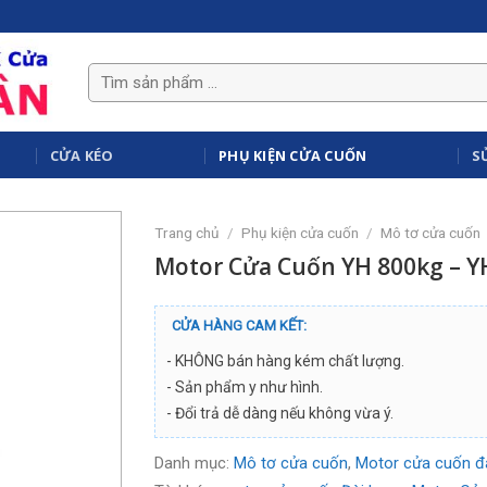
CỬA KÉO
PHỤ KIỆN CỬA CUỐN
S
Trang chủ
/
Phụ kiện cửa cuốn
/
Mô tơ cửa cuốn
Motor Cửa Cuốn YH 800kg – Y
CỬA HÀNG CAM KẾT:
- KHÔNG bán hàng kém chất lượng.
- Sản phẩm y như hình.
- Đổi trả dễ dàng nếu không vừa ý.
Danh mục:
Mô tơ cửa cuốn
,
Motor cửa cuốn đà