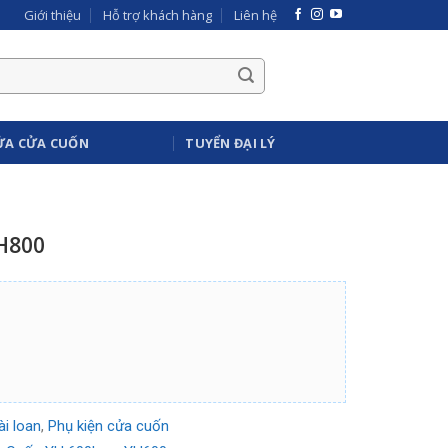
Giới thiệu
Hỗ trợ khách hàng
Liên hệ
ỬA CỬA CUỐN
TUYỂN ĐẠI LÝ
H800
i loan
,
Phụ kiện cửa cuốn