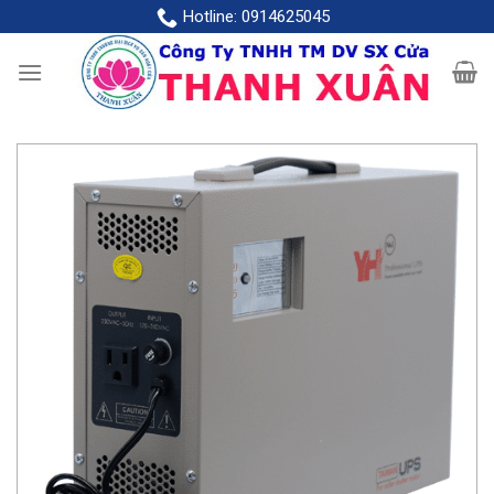
Skip
Hotline:
0914625045
to
content