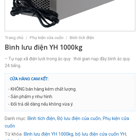
Trang chủ
/
Phụ kiện cửa cuốn
/
Bình tích điện
Bình lưu điện YH 1000kg
– Tự nạp xã điện lưới trong ắc quy . thời gian nạp đầy bình ắc quy
24 tiếng.
– Sử dụng bình 4B
CỬA HÀNG CAM KẾT:
– Thời gian lưu điện 24-32 tiếng
– Sau khi cúp điện vẫn đóng mỡ được nhiều lần
- KHÔNG bán hàng kém chất lượng.
- Sản phẩm y như hình.
- Đổi trả dễ dàng nếu không vừa ý.
Danh mục:
Bình tích điện
,
Bộ lưu điện của cuốn
,
Phụ kiện cửa
cuốn
Từ khóa:
Bình lưu điện YH 1000kg
,
bộ lưu điện cửa cuốn YH
,