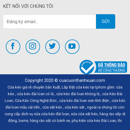
KẾT NỐI VỚI CHÚNG TÔI
Copyright 2020 ©
cuacuonthanhxuan.com
Cửa kéo giá rẻ
chuyên Sản Xuất,
Lắp Đặt cửa kéo
tại tphcm gồm:
cửa
kéo
,
cửa kéo đài loan có lá
,
cửa kéo đài loan không lá
,
cửa Kéo Đài
Loan
,
Cửa Kéo Công Nghệ Đức
,
cửa kéo đài loan sơn tĩnh điện
,
cửa kéo
đài loan mẫu cải tiến
,
cửa sắt kéo
,
cửa kéo sắt
, ngoài ra chúng tôi còn
cung cấp dịch vụ
sửa cửa kéo đài loan
,
sửa cửa sắt kéo
,
hàng rào xếp di
động
,
barrie
,
hàng rào sắt có bánh xe
,
phụ kiện cửa kéo Đài Loan
,
thi
công cổng xếp
,
làm hàng rào
,
làm cổng kéo
,
hàng rào xếp gọn
...