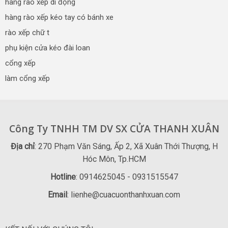
hàng rào xếp di động
hàng rào xếp kéo tay có bánh xe
rào xếp chữ t
phụ kiện cửa kéo đài loan
cổng xếp
làm cổng xếp
Công Ty TNHH TM DV SX CỬA THANH XUÂN
Địa chỉ
: 270 Phạm Văn Sáng, Ấp 2, Xã Xuân Thới Thượng, H
Hóc Môn, Tp.HCM
Hotline
: 0914625045 - 0931515547
Email
: lienhe@cuacuonthanhxuan.com